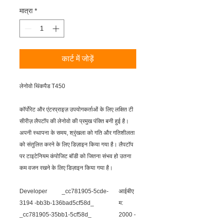
मात्रा
*
कार्ट में जोड़ें
लेनोवो थिंकपैड T450
कॉर्पोरेट और एंटरप्राइज़ उपयोगकर्ताओं के लिए लक्षित टी
सीरीज़ लैपटॉप की लेनोवो की प्रमुख पंक्ति बनी हुई है।
अपनी स्थापना के समय, श्रृंखला को गति और गतिशीलता
को संतुलित करने के लिए डिज़ाइन किया गया है। लैपटॉप
पर टाइटेनियम कंपोजिट बॉडी को जितना संभव हो उतना
कम वजन रखने के लिए डिज़ाइन किया गया है।
Developer _cc781905-5cde-
आईबीए
3194 -bb3b-136bad5cf58d_
म:
_cc781905-35bb1-5cf58d_
2000 -