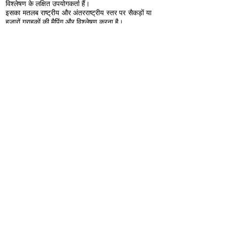
विश्लेषण के लक्षित उपयोगकर्ता हैं।
इसका मतलब राष्ट्रीय और अंतरराष्ट्रीय स्तर पर सैकड़ों या
हजारों ग्राहकों की मैपिंग और विश्लेषण करना है।
भू-विश्लेषण व्यवसायों को यह समझने में मदद कर सकता है
कि कौन से क्षेत्र अधिक या कम प्रदर्शन कर रहे हैं, जहां
उच्च विकास वाले क्षेत्र हैं।
अन्य उपयोगों में ट्रैकिंग POS (प्वाइंट ऑफ सेल) डेटा,
ग्राहक प्रतिक्रिया, या यहां तक कि वास्तविक समय सोशल
मीडिया जुड़ाव जैसी चीजें शामिल हैं।
संपर्क करें
© एजिलिटिक्स टेक्नोलॉजीज प्राइवेट लिमिटेड | 2023 | सर्वाधिकार सुरक्षित।