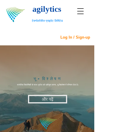
agilytics
टेक्नोलॉजीज प्राइवेट लिमिटेड
Log In / Sign-up
भू-विश्लेषण
पारंपरिक विश्लेषिकी के साथ भूगोल को एकीकृत करना, भू-विश्लेषण में परिणाम देता है।
और पढ़ें