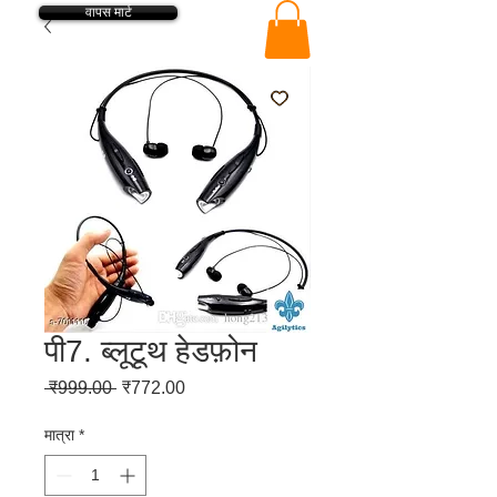
वापस मार्ट
पी7. ब्लूटूथ हेडफ़ोन
नियमित
बिक्री
 ₹999.00 
₹772.00
मूल्य
मूल्य
मात्रा
*