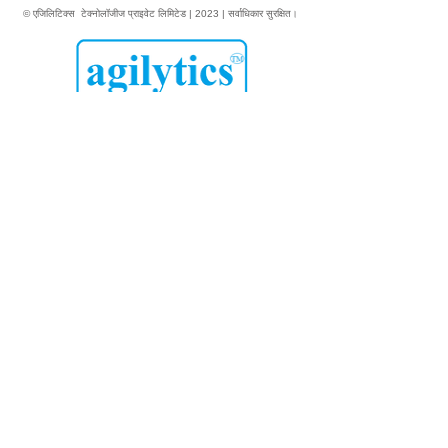
© एजिलिटिक्स टेक्नोलॉजीज प्राइवेट लिमिटेड | 2023 | सर्वाधिकार सुरक्षित।
संपर्क करें
कानूनी
ईमेल
:
bd@agilytics.in
पंजीकृत कंपनी का पता:
एचआरसी प्रोफेशनल हब
A603 प्राइड, 1/2 वैभव खंड,
इंदिरापुरम, गाजियाबाद, यूपी- 201 010
भारत
दूरभाष: +91 120 3538260